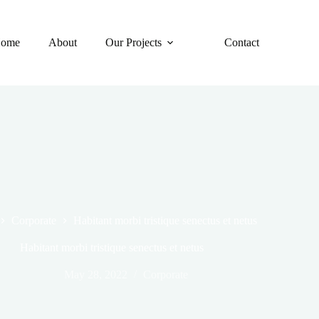
ome
About
Our Projects
Contact
Corporate
Habitant morbi tristique senectus et netus
Habitant morbi tristique senectus et netus
May 28, 2022
Corporate