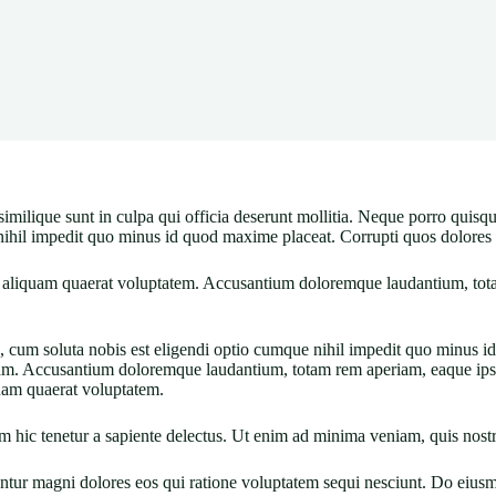
similique sunt in culpa qui officia deserunt mollitia. Neque porro quisq
nihil impedit quo minus id quod maxime placeat. Corrupti quos dolores e
liquam quaerat voluptatem. Accusantium doloremque laudantium, totam 
re, cum soluta nobis est eligendi optio cumque nihil impedit quo minus
uam. Accusantium doloremque laudantium, totam rem aperiam, eaque ipsa 
uam quaerat voluptatem.
 hic tenetur a sapiente delectus. Ut enim ad minima veniam, quis nostr
uuntur magni dolores eos qui ratione voluptatem sequi nesciunt. Do eiu