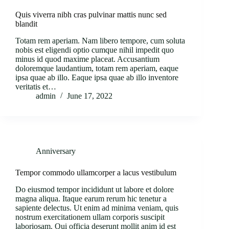
Quis viverra nibh cras pulvinar mattis nunc sed
blandit
Totam rem aperiam. Nam libero tempore, cum soluta
nobis est eligendi optio cumque nihil impedit quo
minus id quod maxime placeat. Accusantium
doloremque laudantium, totam rem aperiam, eaque
ipsa quae ab illo. Eaque ipsa quae ab illo inventore
veritatis et…
admin
June 17, 2022
Anniversary
Tempor commodo ullamcorper a lacus vestibulum
Do eiusmod tempor incididunt ut labore et dolore
magna aliqua. Itaque earum rerum hic tenetur a
sapiente delectus. Ut enim ad minima veniam, quis
nostrum exercitationem ullam corporis suscipit
laboriosam. Qui officia deserunt mollit anim id est