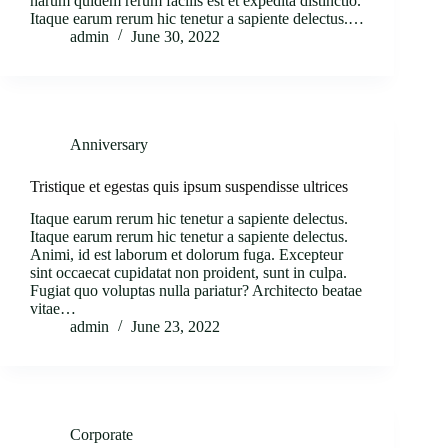
harum quidem rerum facilis est et expedita distinctio.
Itaque earum rerum hic tenetur a sapiente delectus.…
admin
June 30, 2022
Anniversary
Tristique et egestas quis ipsum suspendisse ultrices
Itaque earum rerum hic tenetur a sapiente delectus.
Itaque earum rerum hic tenetur a sapiente delectus.
Animi, id est laborum et dolorum fuga. Excepteur
sint occaecat cupidatat non proident, sunt in culpa.
Fugiat quo voluptas nulla pariatur? Architecto beatae
vitae…
admin
June 23, 2022
Corporate